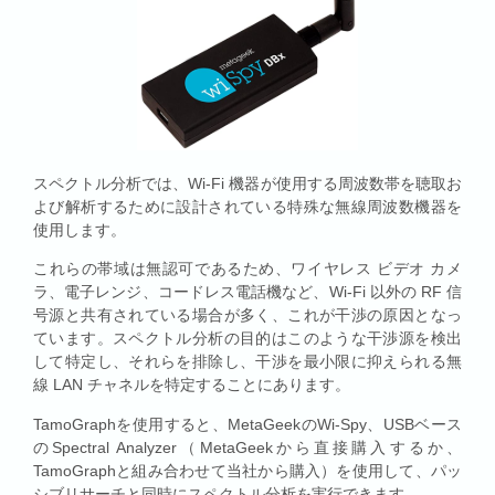
スペクトル分析では、Wi-Fi 機器が使用する周波数帯を聴取お
よび解析するために設計されている特殊な無線周波数機器を
使用します。
これらの帯域は無認可であるため、ワイヤレス ビデオ カメ
ラ、電子レンジ、コードレス電話機など、Wi-Fi 以外の RF 信
号源と共有されている場合が多く、これが干渉の原因となっ
ています。スペクトル分析の目的はこのような干渉源を検出
して特定し、それらを排除し、干渉を最小限に抑えられる無
線 LAN チャネルを特定することにあります。
TamoGraphを使用すると、MetaGeekのWi-Spy、USBベース
のSpectral Analyzer（MetaGeekから直接購入するか、
TamoGraphと組み合わせて当社から購入）を使用して、パッ
シブリサーチと同時にスペクトル分析を実行できます。